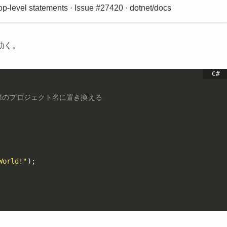
op-level statements · Issue #27420 · dotnet/docs
動く。
際のプロジェクト名に置き換える
World!"
)
;