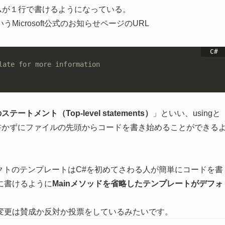
ログラムが１行で書けるようになっている。
icrosoft公式のお知らせページのURL
late for more information
ートメント（Top-level statements）
」といい、usingと
ドとかを書かずにファイルの先頭からコードを書き始めることができる
プロジェクトのテンプレートはC#を初めてさわる人が簡単にコードを書
に書けるように
Mainメソッドを省略したテンプレートがデフォ
変更は賛成か反対か投票をしているみたいです。