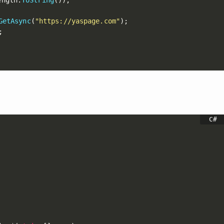
ength
.
ToString
(
)
)
;
GetAsync
(
"https://yaspage.com"
)
;
;