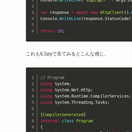
Console
.
WriteLine
(
"引数の数＝"
+
 args
.
L
var
 response 
=
await
new
HttpClient
(
)
.
Console
.
WriteLine
(
response
.
StatusCode
)
return
10
;
これもILSpyで見てみるとこんな感じ、
// Program
using
 System
;
using
 System
.
Net
.
Http
;
using
 System
.
Runtime
.
CompilerServices
;
using
 System
.
Threading
.
Tasks
;
[
CompilerGenerated
]
internal
class
Program
{