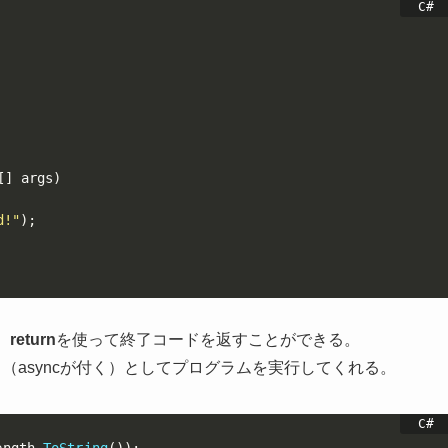
[
]
 args
)
d!"
)
;
、
return
を使って終了コードを返すことができる。
ド（asyncが付く）としてプログラムを実行してくれる。