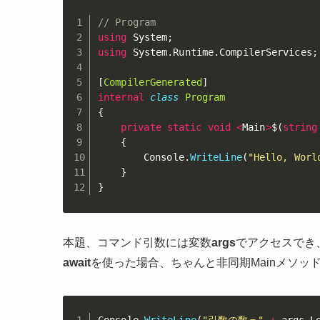
// Program
using
 System
;
using
 System
.
Runtime
.
CompilerServices
;
[
CompilerGenerated
]
internal
class
Program
{
private
static
void
<
Main
>
$
(
string
{
		Console
.
WriteLine
(
"Hello, Worl
}
}
本題、コマンド引数には変数
args
でアクセスでき
await
を使った場合、ちゃんと非同期Mainメソッ