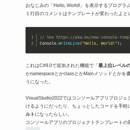
おなじみの「Hello, World!」を表示するプ
１行目のコメントはテンプレートが変わったよというM
// See https://aka.ms/new-console-temp
Console
.
WriteLine
(
"Hello, World!"
)
;
これはC#9.0で追加された機能で「
最上位レベルのステ
かnamespaceとかclassとかMainメソッ
うになった。
VisualStudio2022ではコンソールアプリ
けるようにだったり、ちょっとしたコードを手軽
ルト
になったらしい。
コンソールアプリのプロジェクトテンプレートの