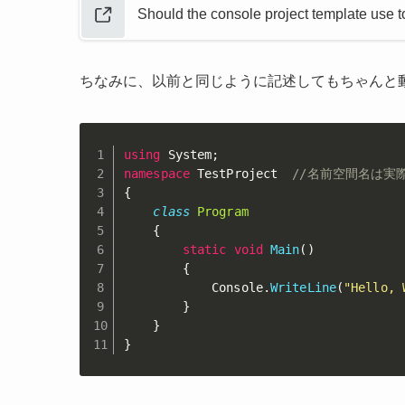
Should the console project template use t
ちなみに、以前と同じように記述してもちゃんと
using
 System
;
namespace
 TestProject  
//名前空間名は実
{
class
Program
{
static
void
Main
(
)
{
            Console
.
WriteLine
(
"Hello, 
}
}
}