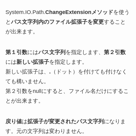
System.IO.Path.
ChangeExtensionメソッド
を使う
と
パス文字列内のファイル拡張子を変更
すること
が出来ます。
第１引数
には
パス文字列
を指定します、
第２引数
には
新しい拡張子
を指定します。
新しい拡張子は、
.
（ドット）を付けても付けなく
ても構いません。
第２引数をnullにすると、ファイル名だけにするこ
とが出来ます。
戻り値
は
拡張子が変更されたパス文字列
になりま
す。元の文字列は変わりません。