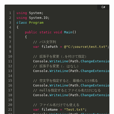
using
 System
;
using
 System
.
IO
;
class
Program
{
public
static
void
Main
(
)
{
// パス文字列
var
 filePath 
=
@"C:\source\test.txt"
;
// 拡張子を変更（.を付けて指定）
        Console
.
WriteLine
(
Path
.
ChangeExtension
(
// 拡張子を変更（. はなし）
        Console
.
WriteLine
(
Path
.
ChangeExtension
(
// 空文字を指定すると、最後の.だけ残る
        Console
.
WriteLine
(
Path
.
ChangeExtension
(
// nullを指定するとファイル名だけになる
        Console
.
WriteLine
(
Path
.
ChangeExtension
(
// ファイル名だけでも使える
var
 fileName 
=
"Test.txt"
;