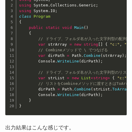
using
 System
.
Collections
.
Generic
;
using
 System
.
IO
;
class
Program
{
public
static
void
Main
(
)
{
// ドライブ、フォルダ名が入った文字列型の配列
var
 strArray 
=
new
string
[
]
{
"c:"
,
"ya
// Combineメソッドで \ でつなげる
var
 dirPath 
=
 Path
.
Combine
(
strArray
)
;
        Console
.
WriteLine
(
dirPath
)
;
// ドライブ、フォルダ名が入った文字列型のリスト
var
 strList 
=
new
List
<
string
>
{
"c:"
,
// リストをCombineメソッドに渡すときはToAr
        dirPath 
=
 Path
.
Combine
(
strList
.
ToArray
(
        Console
.
WriteLine
(
dirPath
)
;
}
}
出力結果はこんな感じです。