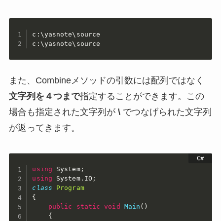
c:\yasnote\source

c:\yasnote\source
また、Combineメソッドの引数には配列ではなく
文字列を４つまで
指定することができます。この
場合も指定された文字列が
\
でつなげられた文字列
が返ってきます。
using
 System
;
using
 System
.
IO
;
class
Program
{
public
static
void
Main
(
)
{