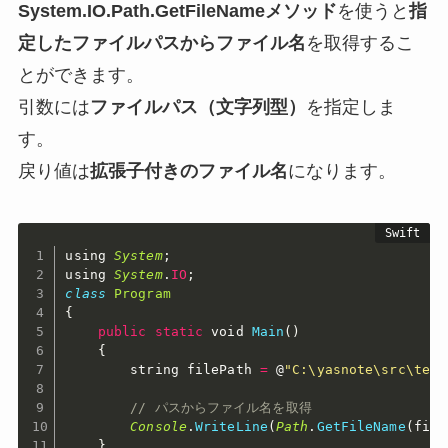
System.IO.Path.GetFileNameメソッド
を使うと
指
定したファイルパスからファイル名
を取得するこ
とができます。
引数には
ファイルパス（文字列型）
を指定しま
す。
戻り値は
拡張子付きのファイル名
になります。
using 
System
;
using 
System
.
IO
;
class
Program
{
public
static
 void 
Main
(
)
{
        string filePath 
=
 @
"C:\yasnote\src\test
// パスからファイル名を取得
Console
.
WriteLine
(
Path
.
GetFileName
(
file
}