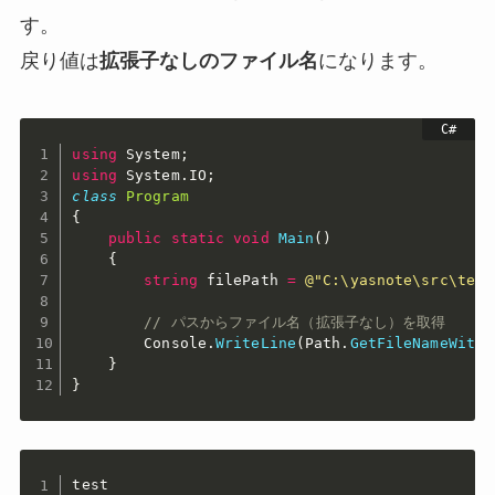
す。
戻り値は
拡張子なしのファイル名
になります。
using
 System
;
using
 System
.
IO
;
class
Program
{
public
static
void
Main
(
)
{
string
 filePath 
=
@"C:\yasnote\src\test
// パスからファイル名（拡張子なし）を取得
        Console
.
WriteLine
(
Path
.
GetFileNameWitho
}
}
test