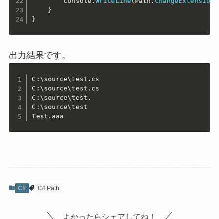
        Console
.
WriteLine
(
Path
.
ChangeExtension
(
}
}
出力結果です。
C:\source\test.cs

C:\source\test.cs

C:\source\test.

C:\source\test

Test.aaa
C#
C# Path
よかったらシェアしてね！