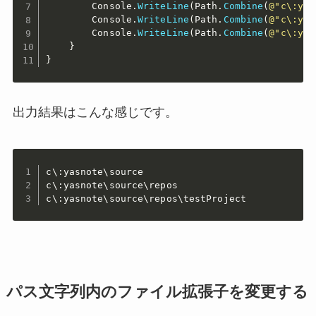
        Console
.
WriteLine
(
Path
.
Combine
(
@"c\:yas
        Console
.
WriteLine
(
Path
.
Combine
(
@"c\:yas
        Console
.
WriteLine
(
Path
.
Combine
(
@"c\:yas
}
}
出力結果はこんな感じです。
c\:yasnote\source

c\:yasnote\source\repos

c\:yasnote\source\repos\testProject
パス文字列内のファイル拡張子を変更する