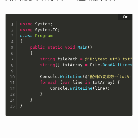
using
 System
;
using
 System
.
IO
;
class
Program
{
public
static
void
Main
(
)
{
string
 filePath 
=
@"D:\test_utf8.txt"
;
string
[
]
 txtArray 
=
 File
.
ReadAllLines
(
f
        Console
.
WriteLine
(
$
"配列の要素数={txtArray
foreach
(
var
 line 
in
 txtArray
)
{
            Console
.
WriteLine
(
line
)
;
}
}
}