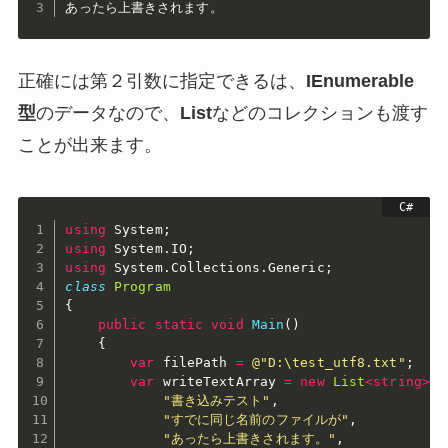
あったら上書きされます。
正確には第２引数に指定できるは、
IEnumerable
型
のデータなので、
List
などのコレクションも渡す
ことが出来ます。
using
 System
;
using
 System
.
IO
;
using
 System
.
Collections
.
Generic
;
class
Program
{
public
static
void
Main
(
)
{
var
 filePath 
=
@"D:\test_utf8.txt"
;
var
 writeTextArray 
=
new
List
<
string
>
{
"書き込みテスト"
,
"すでに同じ名前のファイルが"
,
"あったら上書きされます。"
,