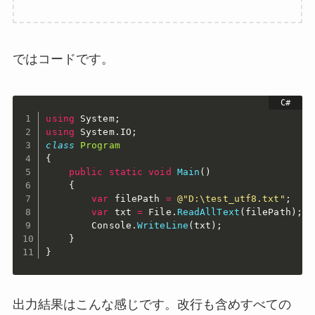
ではコードです。
using
 System
;
using
 System
.
IO
;
class
Program
{
public
static
void
Main
(
)
{
var
 filePath 
=
@"D:\test_utf8.txt"
;
var
 txt 
=
 File
.
ReadAllText
(
filePath
)
;
        Console
.
WriteLine
(
txt
)
;
}
}
出力結果はこんな感じです。改行も含めすべての