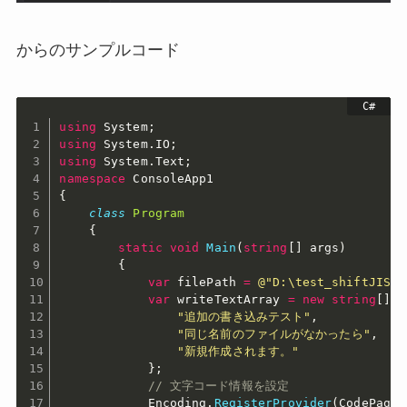
からのサンプルコード
using
 System
;
using
 System
.
IO
;
using
 System
.
Text
;
namespace
{
class
Program
{
static
void
Main
(
string
[
]
 args
)
{
var
 filePath 
=
@"D:\test_shiftJIS.t
var
 writeTextArray 
=
new
string
[
]
{
"追加の書き込みテスト"
,
"同じ名前のファイルがなかったら"
,
"新規作成されます。"
}
;
// 文字コード情報を設定
            Encoding
.
RegisterProvider
(
CodePages