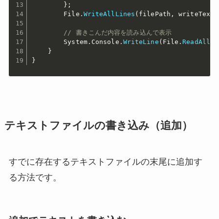
}
;
        File
.
WriteAllLines
(
filePath
,
 writeTextA
// 書きこんだ内容を読み込んで表示
        System
.
Console
.
WriteLine
(
File
.
ReadAllTe
}
}
テキストファイルの書き込み（追加）
すでに存在するテキストファイルの末尾に追加す
る方法です。