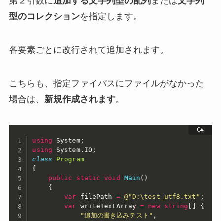
第２引数に
追加する文字列型の配列
または
文字列
型のコレクション
を指定します。
各要素ごとに改行されて追加されます。
こちらも、指定ファイパスにファイルがなかった
場合は、
新規作成されます
。
using
 System
;
using
 System
.
IO
;
class
Program
{
public
static
void
Main
(
)
{
var
 filePath 
=
@"D:\test_utf8.txt"
;
var
 writeTextArray 
=
new
string
[
]
{
"追加の書き込みテスト"
,