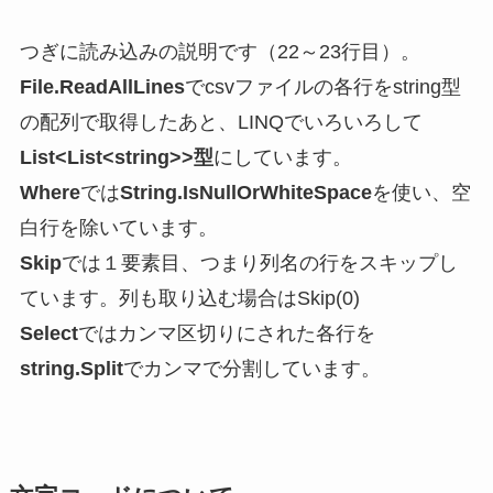
つぎに読み込みの説明です（22～23行目）。
File.ReadAllLines
でcsvファイルの各行をstring型
の配列で取得したあと、LINQでいろいろして
List<List<string>>型
にしています。
Where
では
String.IsNullOrWhiteSpace
を使い、空
白行を除いています。
Skip
では１要素目、つまり列名の行をスキップし
ています。列も取り込む場合はSkip(0)
Select
ではカンマ区切りにされた各行を
string.Split
でカンマで分割しています。