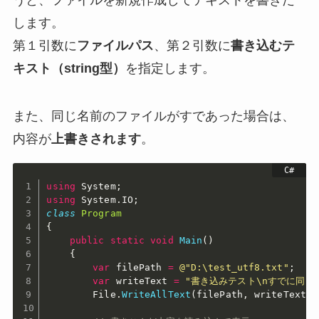
します。
第１引数に
ファイルパス
、第２引数に
書き込むテ
キスト（string型）
を指定します。
また、同じ名前のファイルがすであった場合は、
内容が
上書きされます
。
using
 System
;
using
 System
.
IO
;
class
Program
{
public
static
void
Main
(
)
{
var
 filePath 
=
@"D:\test_utf8.txt"
;
var
 writeText 
=
"書き込みテスト\nすでに同じ
        File
.
WriteAllText
(
filePath
,
 writeText
)
;