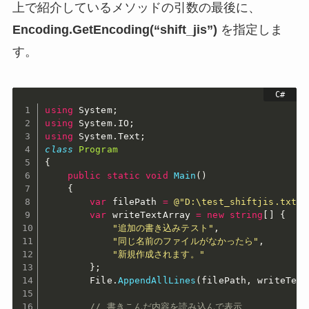
上で紹介しているメソッドの引数の最後に、
Encoding.GetEncoding(“shift_jis”)
を指定しま
す。
using
 System
;
using
 System
.
IO
;
using
 System
.
Text
;
class
Program
{
public
static
void
Main
(
)
{
var
 filePath 
=
@"D:\test_shiftjis.txt"
;
var
 writeTextArray 
=
new
string
[
]
{
"追加の書き込みテスト"
,
"同じ名前のファイルがなかったら"
,
"新規作成されます。"
}
;
        File
.
AppendAllLines
(
filePath
,
 writeText
// 書きこんだ内容を読み込んで表示