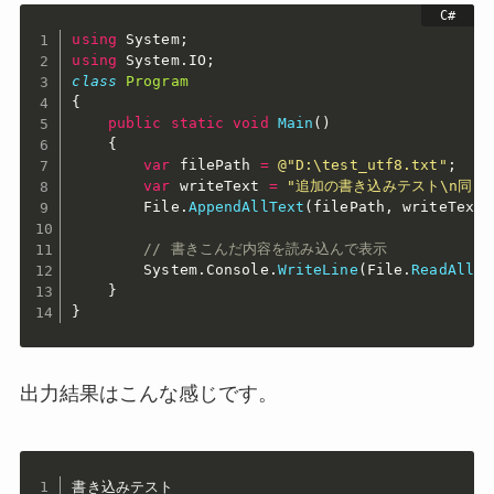
using
 System
;
using
 System
.
IO
;
class
Program
{
public
static
void
Main
(
)
{
var
 filePath 
=
@"D:\test_utf8.txt"
;
var
 writeText 
=
"追加の書き込みテスト\n同じ
        File
.
AppendAllText
(
filePath
,
 writeText
)
// 書きこんだ内容を読み込んで表示
        System
.
Console
.
WriteLine
(
File
.
ReadAllTe
}
}
出力結果はこんな感じです。
書き込みテスト
