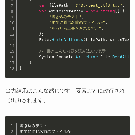
var
 filePath 
=
@"D:\test_utf8.txt"
;
var
 writeTextArray 
=
new
string
[
]
{
"書き込みテスト"
,
"すでに同じ名前のファイルが"
,
"あったら上書きされます。"
,
}
;
        File
.
WriteAllLines
(
filePath
,
 writeTextA
// 書きこんだ内容を読み込んで表示
        System
.
Console
.
WriteLine
(
File
.
ReadAllTe
}
}
出力結果はこんな感じです。要素ごとに改行され
て出力されます。
書き込みテスト

すでに同じ名前のファイルが
