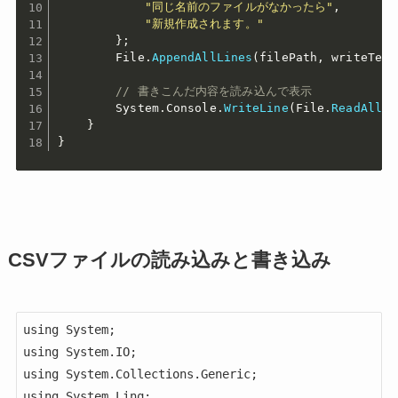
"同じ名前のファイルがなかったら"
,
"新規作成されます。"
}
;
        File
.
AppendAllLines
(
filePath
,
 writeText
// 書きこんだ内容を読み込んで表示
        System
.
Console
.
WriteLine
(
File
.
ReadAllTe
}
}
CSVファイルの読み込みと書き込み
using System;

using System.IO;

using System.Collections.Generic;

using System.Linq;
