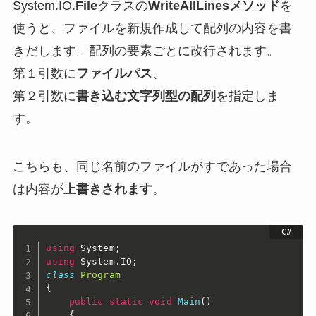
System.IO.
File
クラスの
WriteAllLinesメソッド
を
使うと、ファイルを新規作成して配列の内容を書
きだします。配列の要素ごとに改行されます。
第１引数に
ファイルパス
、
第２引数に
書き込む文字列型の配列
を指定しま
す。
こちらも、同じ名前のファイルがすであった場合
は内容が
上書きされます
。
using
 System
;
using
 System
.
IO
;
class
Program
{
public
static
void
Main
(
)
{