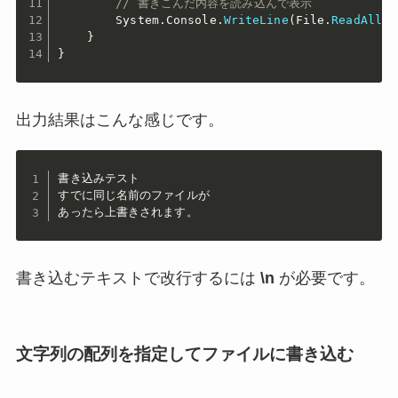
// 書きこんだ内容を読み込んで表示
        System
.
Console
.
WriteLine
(
File
.
ReadAllTe
}
}
出力結果はこんな感じです。
書き込みテスト

すでに同じ名前のファイルが

あったら上書きされます。
書き込むテキストで改行するには
\n
が必要です。
文字列の配列を指定してファイルに書き込む