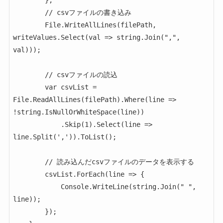
        };

        // csvファイルの書き込み

        File.WriteAllLines(filePath, 
writeValues.Select(val => string.Join(",", 
val)));

        // csvファイルの読込

        var csvList = 
File.ReadAllLines(filePath).Where(line => 
!string.IsNullOrWhiteSpace(line))

            .Skip(1).Select(line => 
line.Split(',')).ToList();

        // 読み込んだcsvファイルのデータを表示する

        csvList.ForEach(line => {

            Console.WriteLine(string.Join(" ", 
line));

        });
