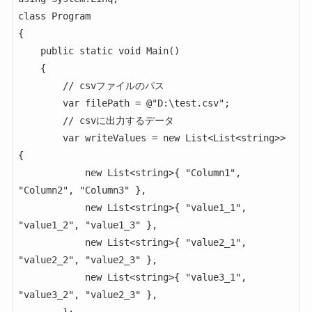
class Program

{

    public static void Main()

    {

        // csvファイルのパス

        var filePath = @"D:\test.csv";

        // csvに出力するデータ

        var writeValues = new List<List<string>> 
{

            new List<string>{ "Column1", 
"Column2", "Column3" },

            new List<string>{ "value1_1", 
"value1_2", "value1_3" },

            new List<string>{ "value2_1", 
"value2_2", "value2_3" },

            new List<string>{ "value3_1", 
"value3_2", "value2_3" },
